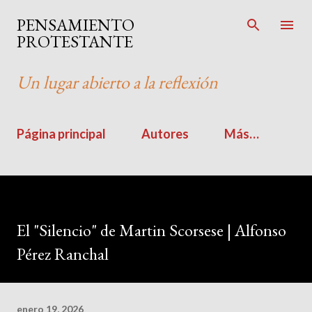
Ir al contenido principal
PENSAMIENTO
PROTESTANTE
Un lugar abierto a la reflexión
Página principal
Autores
Más…
El "Silencio" de Martin Scorsese | Alfonso
Pérez Ranchal
enero 19, 2026