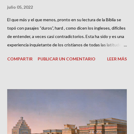
julio 05, 2022
El que más y el que menos, pronto en su lectura de la Biblia se
topó con pasajes “duros”, hard , como dicen los ingleses, difíciles
de entender, a veces casi contradictorios. Esta ha sido y es una
experiencia inquietante de los cristianos de todas las latitudes y
convicciones y de todos los tiempos. Si a alguien no le ha
COMPARTIR
PUBLICAR UN COMENTARIO
LEER MÁS
ocurrido, el tal es un bendito de Dios. Por Orígenes sabemos
que en su día muchos perdían la fe en los evangelios, como si no
fuesen verdaderos ni escritos inspirados debido a las
discrepancias que encontraban entre el Evangelio de Juan y los
Sinópticos [1] . Justino en su diálogo con el judío Trifón nos
cuenta que este pretendía ponerle en un aprieto al propósito de
las contradicciones de la Biblia, a las que Justino solo podía
responder: Jamás me atreveré a pensar, ni a decir que las
Escrituras presentan contradicciones entre sí; y si alguna