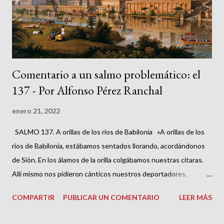
Escritura me pareciera tal, más bien confesaré que no entiendo
su significado y trataré de convencer a todos aquel...
Comentario a un salmo problemático: el
137 - Por Alfonso Pérez Ranchal
enero 21, 2022
SALMO 137. A orillas de los ríos de Babilonia «A orillas de los
ríos de Babilonia, estábamos sentados llorando, acordándonos
de Sión. En los álamos de la orilla colgábamos nuestras cítaras.
Allí mismo nos pidieron cánticos nuestros deportadores,
nuestros raptores alegría: "¡Cantad para nosotros un canto de
COMPARTIR
PUBLICAR UN COMENTARIO
LEER MÁS
Sión!". ¿Cómo podríamos cantar un canto de Yahvé en un país
extranjero? ¡Si me olvido de ti, Jerusalén, que se me seque la