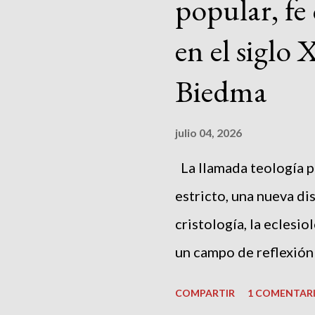
a
popular, fe 
d
en el siglo 
a
s
Biedma
julio 04, 2026
La llamada teología p
estricto, una nueva di
cristología, la eclesio
un campo de reflexión 
teología cristiana y la
COMPARTIR
1 COMENTAR
atención no se reduce a