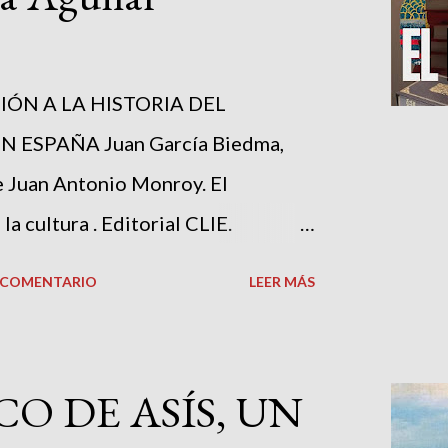
ropone un discernimiento centrado
s —dependencia, miedo,
nto, silenciamiento y explotación—,
ÓN A LA HISTORIA DEL
sación indiscriminada como la
ESPAÑA Juan García Biedma,
e Juan Antonio Monroy. El
a cultura . Editorial CLIE.
p. El acrónimo CLIE (Comité de
N COMENTARIO
LEER MÁS
esias Evangélicas), escondite
 más prestigiosa editorial
española, acaba de salir a las
O DE ASÍS, UN
urosa, manejable y bien cuidada