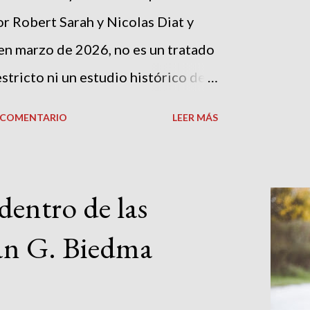
or Robert Sarah y Nicolas Diat y
en marzo de 2026, no es un tratado
stricto ni un estudio histórico de
bien, un libro de advertencia, un
N COMENTARIO
LEER MÁS
itual, una pieza de intervención
r una lectura del presente y del
Ya la pregunta que acompaña su
dentro de las
 —si dentro de veinticinco años la
Juan G. Biedma
 «un faro» o apenas «el eco lejano
sitúa al lector ante una obra de
ar y deliberadamente alarmista[1].