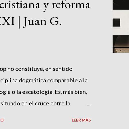
cristiana y reforma
XXI | Juan G.
op no constituye, en sentido
sciplina dogmática comparable a la
logía o la escatología. Es, más bien,
situado en el cruce entre la
 cultura popular actual. Su objeto de
IO
LEER MÁS
 los tratados clásicos ni a los