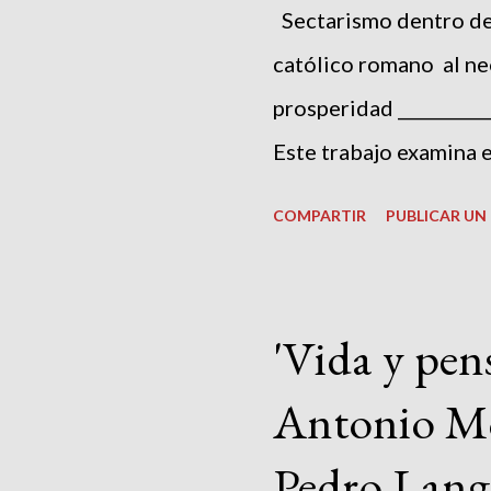
Sectarismo dentro de l
católico romano al ne
prosperidad __________
Este trabajo examina 
de iglesias históricas
COMPARTIR
PUBLICAR U
su naturaleza instituci
pueden describirse sin
fondo es sencilla: tam
'Vida y pe
pueden aparecer dinám
Antonio Mo
que deforman la libert
comunión y convierten
Pedro Lang