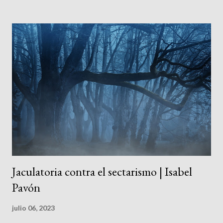
del autor de la reseña, a hablar de los puntos fuertes y los
débiles que ha encontrado a lo largo de su lectura. Pero en esta
reseña me va a permitir el lector que comience con la segunda
parte citando al propio autor del libro que en la página 11 nos
dice al respecto: "Una historia de la Biblia debería dar a conocer
las claves de las escrituras de sus libros, rastrear la trayectoria
histórica de Israel entre las grandes potencias de Egipto y
Mesopotamia, trazar el recorrido de la religión de Israel hasta la
consolidación del monoteísmo y e...
Jaculatoria contra el sectarismo | Isabel
Pavón
julio 06, 2023