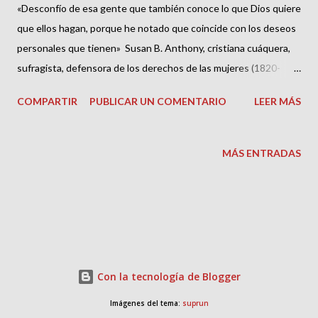
«Desconfío de esa gente que también conoce lo que Dios quiere
que ellos hagan, porque he notado que coincide con los deseos
personales que tienen» Susan B. Anthony, cristiana cuáquera,
sufragista, defensora de los derechos de las mujeres (1820-
1906) Podría pasar, y de hecho pasa, que personas con afán de
COMPARTIR
PUBLICAR UN COMENTARIO
LEER MÁS
protagonismo, mentes fatuas, fracasados sin cabida en otros
grupos, intolerantes que necesitan a personas dóciles que les
alaben, les rían las gracias, agachen la cabeza en señal de
MÁS ENTRADAS
sumisión y servilismo, se encumbren y formen comunidades
seudocristianas que nada tienen que ver con el mensaje de
Cristo. Son falsos dirigentes convencidos de que tanto las
personas como sus posesiones les pertenecen. Hacen uso del
chantaje emocional. Intentan robarles la independencia, la
libertad, la confianza, la fe. Esto nada tiene que ver con el
Con la tecnología de Blogger
evangelio, las buenas noticias de Cristo. No piden opinión, no
Imágenes del tema:
suprun
consultan con los miembros. No sirven, son servidos, de ahí que