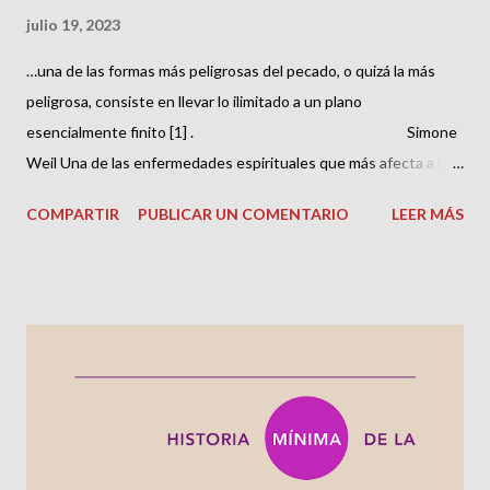
julio 19, 2023
…una de las formas más peli­grosas del pecado, o quizá la más
peligrosa, consiste en llevar lo ili­mitado a un plano
esencialmente finito [1] . Simone
Weil Una de las enfermedades espirituales que más afecta a la
cristiandad es la falsificación de Dios, llamada en las Escrituras
COMPARTIR
PUBLICAR UN COMENTARIO
LEER MÁS
idolatría , pero poco comprendida en su significado originario y
en sus diversos sentidos. Para Simone Weil, “llevar lo ilimitado a
un plano esencialmente finito” es la forma de pecado más
peligrosa. Weil habla aquí de la reducción de lo infinito a lo finito,
de tomar la infinitud por finitud, de “reducir a Dios”. ¿Acaso no es
eso la idolatría? En su forma más tradicional, se reduce un Ser
supremo inmaterial, a pura materia y forma, con delimitaciones
propias de los ídolos de bar...