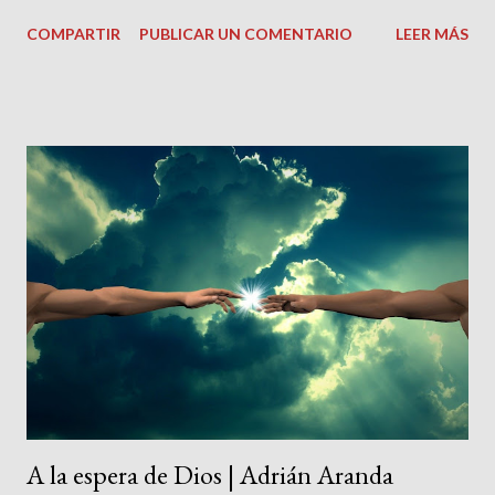
esta manera su decepción ante la conversión final del
COMPARTIR
PUBLICAR UN COMENTARIO
LEER MÁS
protagonista. Puede que haya sido así. Lo cierto es que estas
palabras nos han venido como anillo al dedo para, salvando las
distancias, titular nuestra reflexión de hoy, pues también quiere
dar cuenta de una decepción. Para expresarlo con total
honestidad, de una terrible y hasta dolorosa decepción: la de
muchos creyentes genuinos cuando tienen la desgracia de caer
en las garras de ciertos grupos sectarios disfrazados de iglesias
cristianas, con nombres a cual más pintoresco, y sus
carismáticos predicadores, quienes, llenos de santo fervor y
biblias en alto, vocean un dios totalmente falso, un tipo de
divinidad que no pasa de ser una grotesca e insultante
caricatura del Dios Padre re...
A la espera de Dios | Adrián Aranda