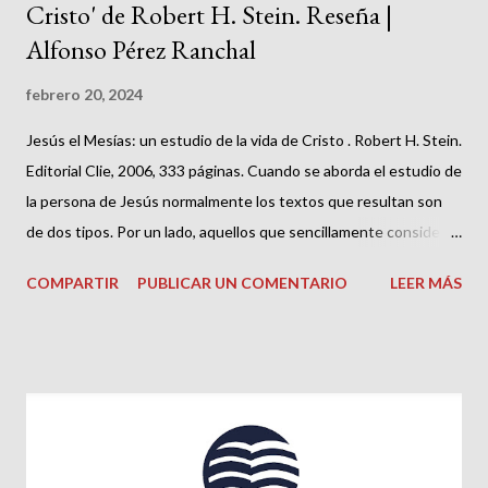
Cristo' de Robert H. Stein. Reseña |
Alfonso Pérez Ranchal
febrero 20, 2024
Jesús el Mesías: un estudio de la vida de Cristo . Robert H. Stein.
Editorial Clie, 2006, 333 páginas. Cuando se aborda el estudio de
la persona de Jesús normalmente los textos que resultan son
de dos tipos. Por un lado, aquellos que sencillamente consideran
la vida de Jesús tal y como aparece en los evangelios; por el otro,
COMPARTIR
PUBLICAR UN COMENTARIO
LEER MÁS
aquellos que realizan una división entre el llamado Jesús
histórico y el Cristo de la fe. Los primeros suelen ser para la
reflexión personal y para extraer enseñanzas que ayuden a la
espiritualidad del creyente; los segundos suelen presentar la
historia y aplicación del método histórico-crítico tomando
además como clave la separación de lo que podría haber sido el
Jesús real que caminó por Palestina en el siglo I y un Cristo de la