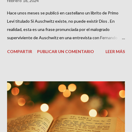
febrero 16, 2024
Hace unos meses se publicó en castellano un librito de Primo
Levi titulado Si Auschwitz existe, no puede existir Dios . En
realidad, esta es una frase pronunciada por el malogrado
superviviente de Auschwitz en una entrevista con Fernando
Camon, en Conversazione con Primo Levi , poco antes de morir.
COMPARTIR
PUBLICAR UN COMENTARIO
LEER MÁS
En la reedición de la obra se añadió este subtítulo, “Si Auschwitz
é, Dio no é”, que se ha conservado casi intacto en la traducción.
Levi, en la entrevista realizada poco antes de morir, expresaba,
casi como en un silogismo que, si existió Auschwitz, no podía
existir Dios. Primo Levi no había crecido en una familia
estrictamente religiosa en el judaísmo, aunque hizo su
ceremonia de Mitzvah. También tuvo contacto con la atmósfera
valdense del Piamonte. Así, él mismo destaca las canciones que
escuchaba por la radio; y en el relato “Oro”, de El sistema
periódico , recuerda como otro judío, Silvio Ortona, cantaba