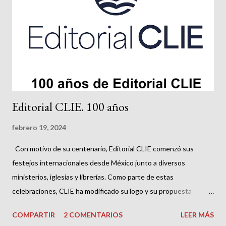
fe, que sería un constructo sin ningún valor histórico resultado
de la Iglesia primitiva. Dicho esto, ante un libro como el
presente, lo primero que puede preguntarse el potencial lector
es a cuál de los dos tipos anteriores d...
Editorial CLIE. 100 años
febrero 19, 2024
Con motivo de su centenario, Editorial CLIE comenzó sus
festejos internacionales desde México junto a diversos
ministerios, iglesias y librerías. Como parte de estas
celebraciones, CLIE ha modificado su logo y su propuesta
gráfica. Editorial CLIE nació en 1924 con la publicación del libro
COMPARTIR
2 COMENTARIOS
LEER MÁS
apologético A las fuentes del cristianismo, escrito por su