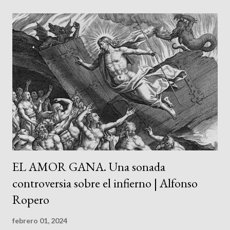
la lengua del lugar donde ahora viven. Mi familia y la de mi esposa
Connie fueron así. Decían de mí, por ejemplo, que mis primeras
palabras fueron en castellano; pero que al vivir un año en
Estados Unidos, donde cumplí los tres años, cambié
radicalmente al inglés; y después, al volver a Argentina, empecé
otra vez a hablar castellano. Las familias y comunidades bilingües
tienen frecuentemente una forma particular de humor, que
viene de mezclar disparatadamente los dos idiomas. Una
variante de este humor bilingüe es l...
EL AMOR GANA. Una sonada
controversia sobre el infierno | Alfonso
Ropero
febrero 01, 2024