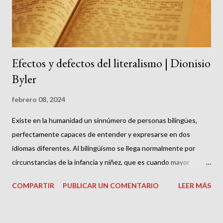
canciones de sus amigos valdenses a Levi y a otros amigos
turinenses, los cual...
Efectos y defectos del literalismo | Dionisio
Byler
febrero 08, 2024
Existe en la humanidad un sinnúmero de personas bilingües,
perfectamente capaces de entender y expresarse en dos
idiomas diferentes. Al bilingüismo se llega normalmente por
circunstancias de la infancia y niñez, que es cuando mayor
plasticidad tiene nuestro cerebro para el aprendizaje de la
COMPARTIR
PUBLICAR UN COMENTARIO
LEER MÁS
comunicación humana. Aparece en una familia de inmigrantes,
por ejemplo, donde se habla el idioma del país de origen, pero los
niños en su entorno social se desenvuelven perfectamente en