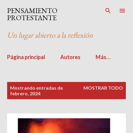
Ir al contenido principal
PENSAMIENTO
PROTESTANTE
Un lugar abierto a la reflexión
Página principal
Autores
Más…
E
Mostrando entradas de
MOSTRAR TODO
n
febrero, 2024
t
r
a
d
a