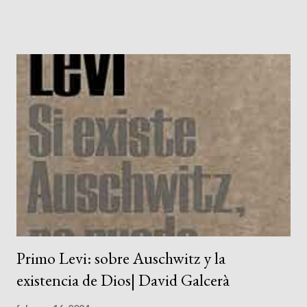
fundador Samuel Vila. Este libro —que en 2024 cumple 100 años
— tenía por objetivo conectar al cristianismo con la fe de los
cristianos y pensadores de los primeros siglos; era un recurso
para refutar a quienes acusaban a los protestantes y
evangélicos de heréticos, sectarios y de estar desconectados
de sus raíces históricas. En recuerdo y conmemoración de este
libro fundacional, Editorial CLIE ha puesto al alcance del pueblo
cristiano una obra excepcional, la Biblia de Estudio Patrística : un
tesoro de reflexión teológica que recupera los comentarios
bíblicos de los escritores cristianos de los primeros siglos (I al
VI). Una Biblia que ...
Primo Levi: sobre Auschwitz y la
existencia de Dios| David Galcerà