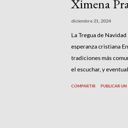
a
Ximena Pr
d
a
diciembre 21, 2024
s
La Tregua de Navidad
esperanza cristiana E
tradiciones más comune
el escuchar, y eventua
Mucha de la música y l
COMPARTIR
PUBLICAR U
inspiran para calmar e
suele estar sobrecarg
embargo, hace poco má
Noche de Paz y Adest