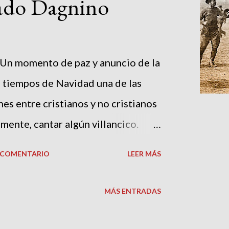
ado Dagnino
 Un momento de paz y anuncio de la
n tiempos de Navidad una de las
s entre cristianos y no cristianos
lmente, cantar algún villancico.
etras contenidas en ellos alegran e
N COMENTARIO
LEER MÁS
l ajetreo de la agenda navideña que
ada de compromisos y deberes. Sin
MÁS ENTRADAS
s de un siglo los acordes de
e Fideles fueron entonados en un