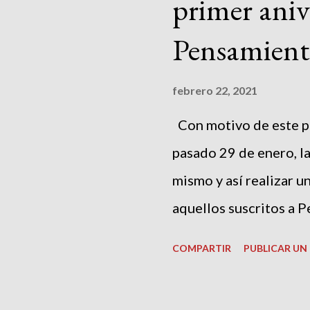
a
primer aniv
d
Pensamient
a
s
febrero 22, 2021
Con motivo de este pr
pasado 29 de enero, la
mismo y así realizar 
aquellos suscritos a 
de un descuento del 2
COMPARTIR
PUBLICAR U
10% en libro impreso.
en el proceso de compr