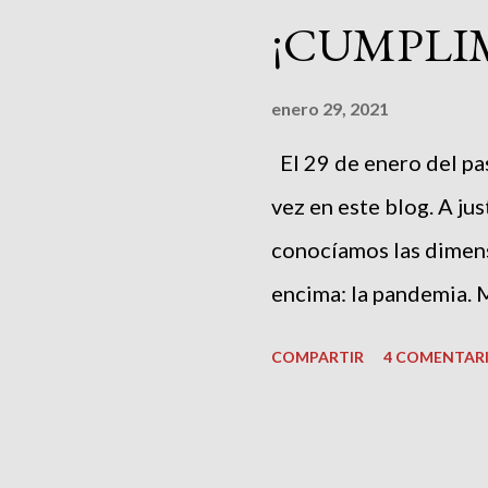
correos este cupón y,
¡CUMPLI
hemos decidido hacerl
suscritos durante est
enero 29, 2021
para dejar vuestros cor
El 29 de enero del pa
página principal del b
vez en este blog. A ju
“Suscribirse” y se abri
conocíamos las dimens
encima: la pandemia. 
dirección para intent
COMPARTIR
4 COMENTAR
duros. Consecuentemen
estarán dedicados pre
sobresaliendo las des