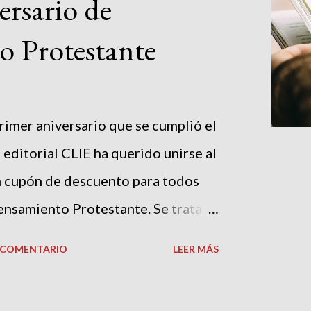
ersario de
o Protestante
imer aniversario que se cumplió el
 editorial CLIE ha querido unirse al
un cupón de descuento para todos
Pensamiento Protestante. Se trata
5% en libro electrónico y de un
N COMENTARIO
LEER MÁS
 Los códigos deben ser colocados
a. En breve os llegará a vuestros