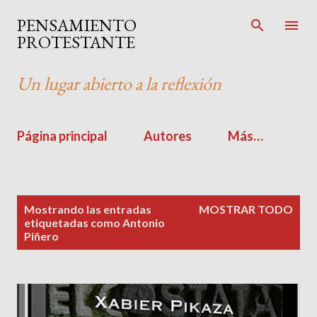
Ir al contenido principal
PENSAMIENTO
PROTESTANTE
Un lugar abierto a la reflexión
Página principal
Autores
Más…
E
Mostrando las entradas
MOSTRAR TODO
n
etiquetadas como
Antonio
Piñero
t
r
a
d
a