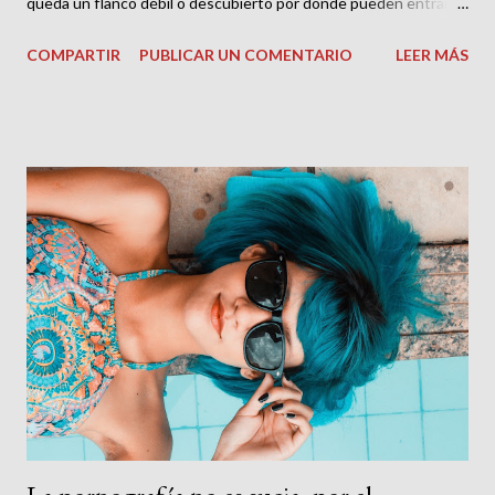
queda un flanco débil o descubierto por donde pueden entrar y
dejar grandes estragos, incluso la muerte. En este sentido,
COMPARTIR
PUBLICAR UN COMENTARIO
LEER MÁS
desde el punto de vista antropológico y sociológico, el
fanatismo es un virus oportunista que generalmente penetra en
medio de las crisis. En muchas ocasiones él mismo provoca las
crisis, y en otras es el parásito que se alimenta de los estragos
que las crisis dejan. Por otra parte, el fanatismo es
completamente irracional, ya que niega la realidad objetiva. Por
lo que se vuelve un fácil y susceptible esclavo de las emociones.
Y dado que las emociones pueden ser tan erráticas, nada bueno
podemos esperar de quien se deja controlar por ellas. A su vez,
se caracteriza por su naturaleza flagelante, destruye al portador
de esta patología, reduciendo cada vez más su libertad de
acción...