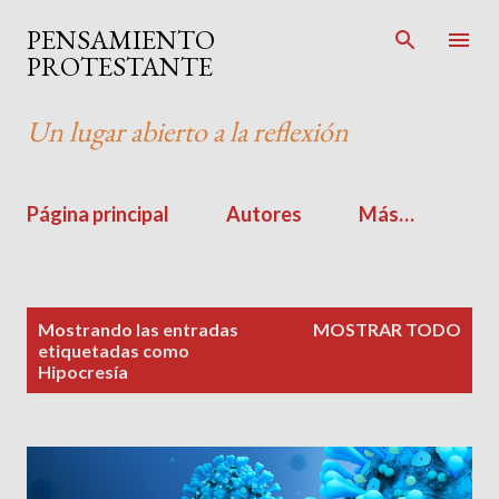
Ir al contenido principal
PENSAMIENTO
PROTESTANTE
Un lugar abierto a la reflexión
Página principal
Autores
Más…
E
Mostrando las entradas
MOSTRAR TODO
n
etiquetadas como
Hipocresía
t
r
a
d
a