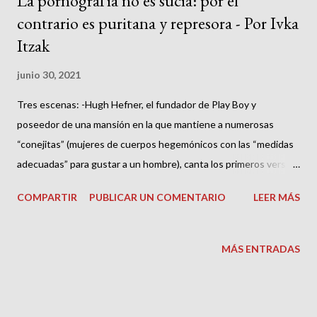
La pornografía no es sucia: por el
contrario es puritana y represora - Por Ivka
Itzak
junio 30, 2021
Tres escenas: -Hugh Hefner, el fundador de Play Boy y
poseedor de una mansión en la que mantiene a numerosas
“conejitas” (mujeres de cuerpos hegemónicos con las “medidas
adecuadas” para gustar a un hombre), canta los primeros versos
de “Cheek to cheek” mientras baila dentro de un jacuzzi con las
COMPARTIR
PUBLICAR UN COMENTARIO
LEER MÁS
mejillas pegadas a dos conejitas a las que les lleva unos 40 años
a cada una. “Heaven, I am heaven…”(Cielo, estoy en el cielo…).
MÁS ENTRADAS