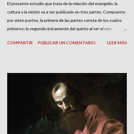
El presente estudio que trata de la relación del evangelio, la
cultura y la misión va a ser publicado en tres partes. Compuesto
por siete puntos, la primera de las partes consta de los cuatro
primeros; la segunda únicamente del quinto al ser el más
extenso; y la última del sexto y el séptimo. Para leer la primera
COMPARTIR
PUBLICAR UN COMENTARIO
LEER MÁS
parte
https://www.pensamientoprotestante.com/2021/01/evangelio-
cultura-y-mision-1-parte-por.html 1. Actualidad de Pablo 2.
Profetas, sabios y escribas en el Reino de Dios 3. La Gran
Comisión: Universalidad geográfica, étnica y cultural 4.
Desarrollo doctrinal en el Nuevo Testamento 5. Pablo en
Atenas: Primer encuentro entre la fe y la razón 6. La filosofía en
busca de la fe 7. Evangelio, cultura y misión