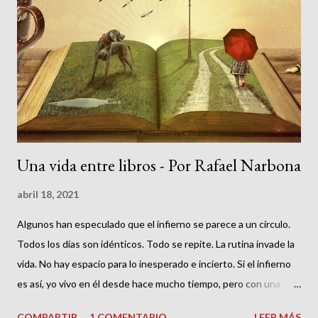
s
Una vida entre libros - Por Rafael Narbona
abril 18, 2021
Algunos han especulado que el infierno se parece a un círculo.
Todos los días son idénticos. Todo se repite. La rutina invade la
vida. No hay espacio para lo inesperado e incierto. Si el infierno
es así, yo vivo en él desde hace mucho tiempo, pero con una
importante salvedad. Lejos de sentirme confinado en una
COMPARTIR
1 COMENTARIO
LEER MÁS