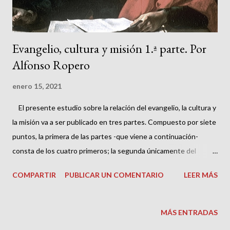
Evangelio, cultura y misión 1.ª parte. Por
Alfonso Ropero
enero 15, 2021
El presente estudio sobre la relación del evangelio, la cultura y
la misión va a ser publicado en tres partes. Compuesto por siete
puntos, la primera de las partes -que viene a continuación-
consta de los cuatro primeros; la segunda únicamente del
quinto al ser el más extenso; y la última del sexto y el séptimo. A
COMPARTIR
PUBLICAR UN COMENTARIO
LEER MÁS
continuación el índice general: 1. Actualidad de Pablo 2.
Profetas, sabios y escribas en el Reino de Dios 3. La Gran
Comisión: Universalidad geográfica, étnica y cultural 4.
MÁS ENTRADAS
Desarrollo doctrinal en el Nuevo Testamento 5. Pablo en