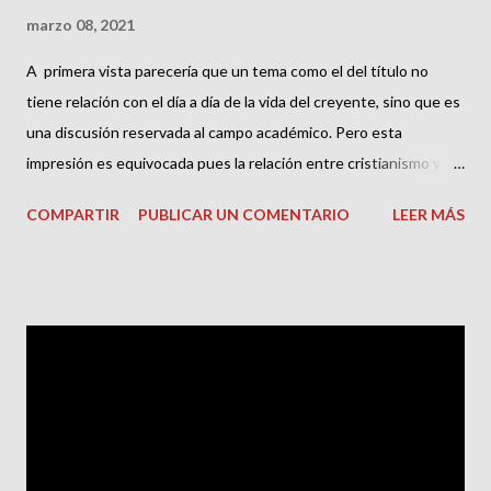
marzo 08, 2021
A primera vista parecería que un tema como el del título no
tiene relación con el día a día de la vida del creyente, sino que es
una discusión reservada al campo académico. Pero esta
impresión es equivocada pues la relación entre cristianismo y
cultura pasa por asuntos tan cotidianos y debatidos de la
COMPARTIR
PUBLICAR UN COMENTARIO
LEER MÁS
práctica cristiana como, por ejemplo, establecer si el baile, la
música secular, las bebidas alcohólicas, así como los avances
tecnológicos ─todos ellos productos culturales─ están
permitidos o prohibidos para los creyentes. De hecho un buen
número de iglesias fundamentalistas y legalistas condenan a
ultranza los señalados aspectos de la cultura secular
calificándolos como pecaminosos, procurando aislarse entonces
del mundo para no contaminarse con estas actividades
presuntamente “mundanas”. Hay incluso denominaciones que