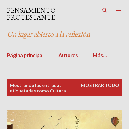
Ir al contenido principal
PENSAMIENTO
PROTESTANTE
Un lugar abierto a la reflexión
Página principal
Autores
Más…
E
Mostrando las entradas
MOSTRAR TODO
n
etiquetadas como
Cultura
t
r
a
d
a