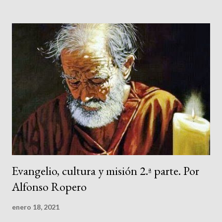
cultura-y-mision-1-parte-por.html Para la segunda parte:
https://www.pensamientoprotestante.com/2021/01/evangelio-
cultura-y-mision-2-parte-por.html 1. Actualidad de Pablo 2.
Profetas, sabios y escribas en el Reino de Dios 3. La Gran
Comisión: Universalidad geográfica, étnica y cultural 4.
Desarrollo doctrinal en el Nuevo Testamento 5. Pablo en
Atenas: Primer encuentro entre la fe y la razón 6. La filosofía en
busca de la fe 7. Evangelio, cultura y misión
Evangelio, cultura y misión 2.ª parte. Por
Alfonso Ropero
enero 18, 2021