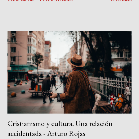
prisión, experimento un júbilo que se aviva con la perspectiva de
volver a vivir el mismo día una y otra vez. Solo me preocupa una
cosa . Mi existencia no es un círculo perfecto. Un día se romperá.
No pienso en las novedades que quizás se produzcan, sino en la
irrupción de la muerte. Por desgracia, nuestra vida es una línea
que se rompe antes o después. Julián Marías especulaba que la
inmortalidad tal vez consistiría en continuar las trayectorias
interrumpidas. Confío en que sea así. La otra alternativa es
desalentadora . Si solo somos un cuerpo con un cerebro que nos
incordia con sus perplejidades, la muerte consistirá en una
simple desconexión, no muy distinta de la que se pro...
Cristianismo y cultura. Una relación
accidentada - Arturo Rojas