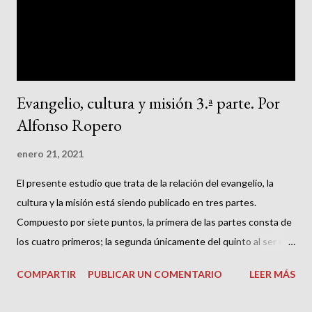
han llegado a prohibir la asistencia de sus miembros a las salas
de cine debido supuestamente a que esto equivaldría a
sentarse en “silla de escarnecedor...
Evangelio, cultura y misión 3.ª parte. Por
Alfonso Ropero
enero 21, 2021
El presente estudio que trata de la relación del evangelio, la
cultura y la misión está siendo publicado en tres partes.
Compuesto por siete puntos, la primera de las partes consta de
los cuatro primeros; la segunda únicamente del quinto al ser el
más extenso; y la última del sexto y el séptimo. Para leer la
COMPARTIR
PUBLICAR UN COMENTARIO
LEER MÁS
primera parte:
https://www.pensamientoprotestante.com/2021/01/evangelio-