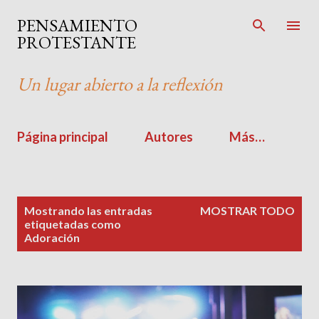
Ir al contenido principal
PENSAMIENTO
PROTESTANTE
Un lugar abierto a la reflexión
Página principal
Autores
Más…
E
Mostrando las entradas
MOSTRAR TODO
n
etiquetadas como
Adoración
t
r
a
d
a