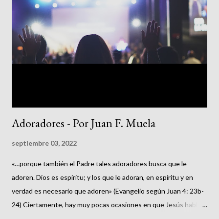
s
Adoradores - Por Juan F. Muela
septiembre 03, 2022
«…porque también el Padre tales adoradores busca que le
adoren. Dios es espíritu; y los que le adoran, en espíritu y en
verdad es necesario que adoren» (Evangelio según Juan 4: 23b-
24) Ciertamente, hay muy pocas ocasiones en que Jesús hable
sobre adoración y esta es sin duda su declaración más