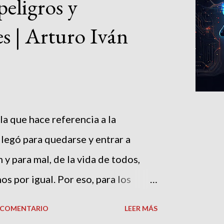
peligros y
s | Arturo Iván
gla que hace referencia a la
, llegó para quedarse y entrar a
 y para mal, de la vida de todos,
nos por igual. Por eso, para los
 el apóstol Pablo afirmó que
N COMENTARIO
LEER MÁS
cidad de juzgarlo todo con un