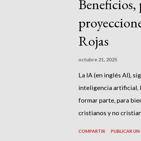
a
Beneficios, 
d
proyeccione
a
s
Rojas
octubre 21, 2025
La IA (en inglés AI), si
inteligencia artificial
formar parte, para bien
cristianos y no cristia
cristianos, de quienes
COMPARTIR
PUBLICAR U
debemos estar en capa