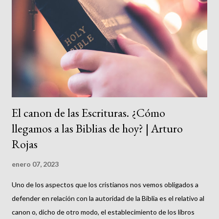
e infiltración de los enemigos del cristianismo contraria al
cristianismo auténtico y que lo que pretende, entonces, es
atacarlo o desvirtuarlo. Así, en este tema encontramos, por una
parte, a quienes celebran la navidad de manera acrítica e
irreflexiva y consideran que todos los aspectos actu...
El canon de las Escrituras. ¿Cómo
llegamos a las Biblias de hoy? | Arturo
Rojas
enero 07, 2023
Uno de los aspectos que los cristianos nos vemos obligados a
defender en relación con la autoridad de la Biblia es el relativo al
canon o, dicho de otro modo, el establecimiento de los libros