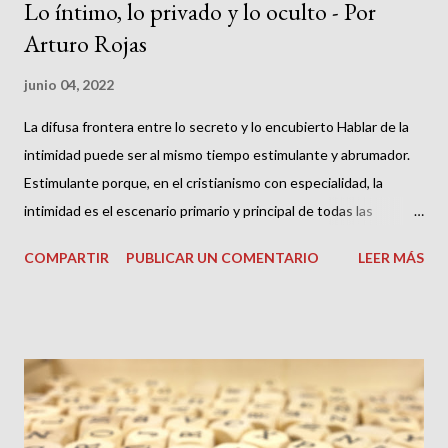
Lo íntimo, lo privado y lo oculto - Por
Arturo Rojas
junio 04, 2022
La difusa frontera entre lo secreto y lo encubierto Hablar de la
intimidad puede ser al mismo tiempo estimulante y abrumador.
Estimulante porque, en el cristianismo con especialidad, la
intimidad es el escenario primario y principal de todas las
dinámicas de la fe en el encuentro con Dios en la persona de
COMPARTIR
PUBLICAR UN COMENTARIO
LEER MÁS
Cristo, como lo declaró puntualmente el rey David en el salmo
51:6: “Yo sé que tú amas la verdad en lo íntimo; en lo secreto me
has enseñado sabiduría”. Circunstancia que llevó a Agustín a
decir acertadamente que Dios es más íntimo a nosotros que
nosotros mismos. Pero abrumador, precisamente, por todo lo
que puede llegar a abarcar el ocuparnos de un fuero tan vasto
como lo es la intimidad, que es la fuente del auténtico