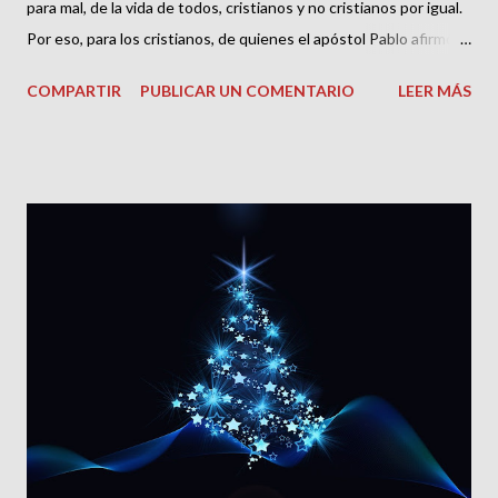
para mal, de la vida de todos, cristianos y no cristianos por igual.
Por eso, para los cristianos, de quienes el apóstol Pablo afirmó
que debemos estar en capacidad de juzgarlo todo con un juicio
COMPARTIR
PUBLICAR UN COMENTARIO
LEER MÁS
justo y ponderado, pues “el que es espiritual lo juzga todo” (1
Corintios 2:15), habilitados por Dios para poder hacerlo con
criterio bíblico; es necesario documentarnos y conocer un poco
más sobre este tema, separando los mitos de la realidad e
identificando, de paso, los beneficios y los peligros que estos
nuevos desarrollos culturales y tecnológicos tienen para la
humanidad en general y para la iglesia en particular en el
propósito de perseverar en nuestra fe con una limpia e ilustrada
conciencia al respecto, aprovechando los beneficios y
sorteando los peligros, y salvando así de la mejor manera
nuestra responsabilidad en el mundo.