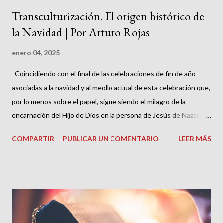
Transculturización. El origen histórico de
la Navidad | Por Arturo Rojas
enero 04, 2025
Coincidiendo con el final de las celebraciones de fin de año
asociadas a la navidad y al meollo actual de esta celebración que,
por lo menos sobre el papel, sigue siendo el milagro de la
encarnación del Hijo de Dios en la persona de Jesús de Nazaret,
es oportuno abordar el origen propiamente dicho de la navidad
COMPARTIR
PUBLICAR UN COMENTARIO
LEER MÁS
tal como se celebra en la actualidad y su conexión real o artificial,
legítima o ilegítima con todos los aspectos propios de la doctrina
de la encarnación desde el punto de vista histórico y teológico.
Porque aquí también han hecho carrera las “teorías de
conspiración” que ven en la actual celebración de la navidad no
una celebración auténticamente cristiana, sino una conspiración