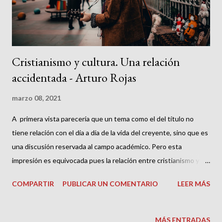
la política no carecen de fu...
Cristianismo y cultura. Una relación
accidentada - Arturo Rojas
marzo 08, 2021
A primera vista parecería que un tema como el del título no
tiene relación con el día a día de la vida del creyente, sino que es
una discusión reservada al campo académico. Pero esta
impresión es equivocada pues la relación entre cristianismo y
cultura pasa por asuntos tan cotidianos y debatidos de la
COMPARTIR
PUBLICAR UN COMENTARIO
LEER MÁS
práctica cristiana como, por ejemplo, establecer si el baile, la
música secular, las bebidas alcohólicas, así como los avances
tecnológicos ─todos ellos productos culturales─ están
MÁS ENTRADAS