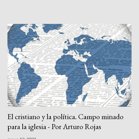
al potencial que las palabras pueden llegar a tener en el
propósito de transformar o modificar nuestra conducta y
circunstancias, de manera favorable o desfavorable
indistintamente. En la iglesia el principal argumento para
sostener este potencial ha sido la afirmación de que la imagen y
semejanza divinas plasmadas en el hombre le confieren a las
palabras del ser humano un poder similar al que posee la palabra
de Dios. Pero ante un planteamiento tan ambicioso como éste,
debemos preguntarnos con seriedad si no estamos asignando a
las palabras un poder excesivo que en realidad no tienen,
traspasando los linderos de la ...
El cristiano y la política. Campo minado
para la iglesia - Por Arturo Rojas