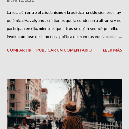
mayo 12, 2021
La relación entre el cristianismo y la política ha sido siempre muy
polémica. Hay algunos cristianos que la condenan a ultranza y no
participan en ella, mientras que otros se dejan seducir por ella,
involucrándose de lleno en la política de maneras equivocadas,
comprometiendo el buen nombre y la integridad de la iglesia
COMPARTIR
PUBLICAR UN COMENTARIO
LEER MÁS
como institución. La Biblia no aprueba ninguna de estas dos
posturas extremas. Más bien nos insta a darle al césar lo que es
del césar y a Dios lo que es de Dios (Mateo 22:21). Sin embargo,
aún este versículo es malinterpretado por quienes piensan
equivocadamente que es una autorización para dividir la realidad
en un ámbito secular y otro religioso, sin relación entre sí y con
reglas de juego diferentes. Así, la ética cristiana se aplicaría en el
ámbito religioso, mientras que la antiética de Maquiavelo sería la
que habría que aplicar a la vida secular y política. Sea como fuere,
debemos reconocer que las prevenciones de los cristianos hacia