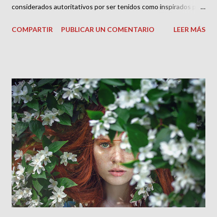
considerados autoritativos por ser tenidos como inspirados por
Dios y por ostentar, entonces, el peso de veracidad y
COMPARTIR
PUBLICAR UN COMENTARIO
LEER MÁS
confiabilidad que la iglesia y la misma Biblia reclama para ellos.
Valga decir que estrechamente relacionados con el canon como
temas interdependientes, se encuentra la fidelidad y la
integridad de nuestras Biblias actuales, es decir la afirmación de
que los contenidos de nuestras actuales Biblias son una fiel y
completa, o “íntegra”, expresión de los manuscritos originales
que ya no poseemos, algo de lo que se ocupan las muy
especializadas ciencias de la crítica textual y la llamada alta
crítica, a la que dedicaremos una futura conferencia, pues lo
relativo al canon concierne más al estudio y conocimiento de la
historia que al del análisis de la fidelidad y la integrida...