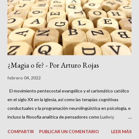
mejoramiento y enriquecimiento de la persona en todos los
demás frentes de su actividad y desempeño privado y público. A
propósito de lo privado, el derecho a la privacidad se superpone
y confunde con el también llamado “derecho a la intimidad”,
ambos consagrados en la...
¿Magia o fe? - Por Arturo Rojas
febrero 04, 2022
El movimiento pentecostal evangélico y el carismático católico
en el siglo XX en la iglesia, así como las terapias cognitivas
conductuales y la programación neurolingüística en psicología, e
incluso la filosofía analítica de pensadores como Ludwig
Wittgenstein y la llamada Ontología del lenguaje de Rafael
COMPARTIR
PUBLICAR UN COMENTARIO
LEER MÁS
Echeverria, vienen de un modo u otro llamando nuestra atención