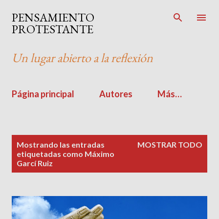
Ir al contenido principal
PENSAMIENTO
PROTESTANTE
Un lugar abierto a la reflexión
Página principal
Autores
Más…
E
Mostrando las entradas
MOSTRAR TODO
n
etiquetadas como
Máximo
Garcí Ruiz
t
r
a
d
a