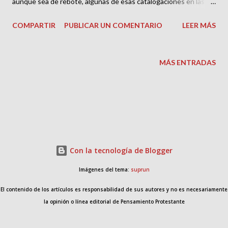
aunque sea de rebote, algunas de esas catalogaciones en las
que se me incluye. Recién graduado en el Seminario Teológico
COMPARTIR
PUBLICAR UN COMENTARIO
LEER MÁS
Bautista, ubicado entonces en Barcelona, hace ya muchos años,
un miembro de la primera iglesia que pastoreé, el más ilustrado
de la congregación, estuvo durante un año a la caza de mis
MÁS ENTRADAS
sermones para comprobar hasta qué punto podía ser verificable
la información que le habían transmitido de que el nuevo pastor,
es decir, yo mismo, era modernista. Llegó un momento en que el
tema se puso sobre el tapete y pudimos dialogar abiertamente
con un elevado sentido de fraternal entendimiento.
Con la tecnología de Blogger
Imágenes del tema:
suprun
El contenido de los artículos es responsabilidad de sus autores y no es necesariamente
la opinión o línea editorial de Pensamiento Protestante