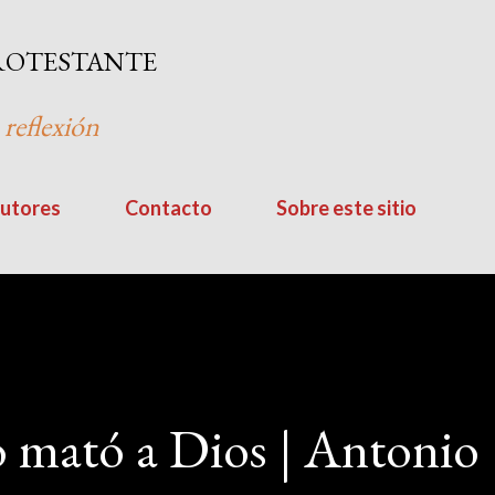
Ir al contenido principal
ROTESTANTE
 reflexión
utores
Contacto
Sobre este sitio
 mató a Dios | Antonio