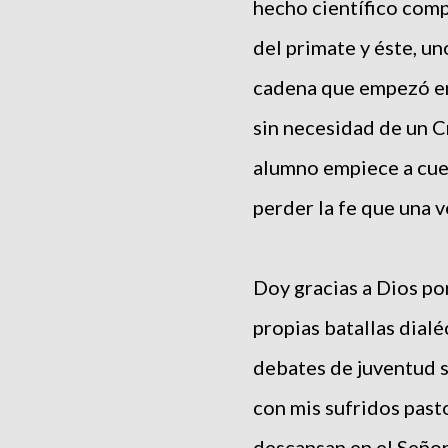
hecho científico com
del primate y éste, un
cadena que empezó en 
sin necesidad de un Cr
alumno empiece a cues
perder la fe que una v
Doy gracias a Dios po
propias batallas dial
debates de juventud s
con mis sufridos past
descansan en el Señor