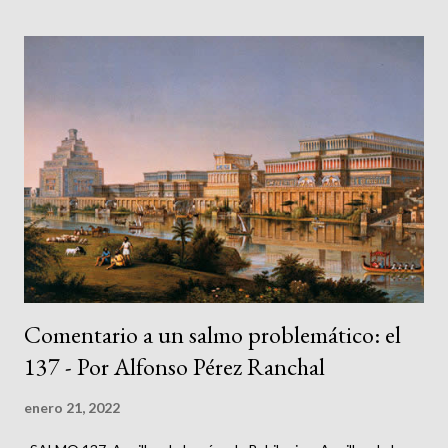
discrepancias que encontraban entre el Evangelio de Juan y los
Sinópticos [1] . Justino en su diálogo con el judío Trifón nos
cuenta que este pretendía ponerle en un aprieto al propósito de
las contradicciones de la Biblia, a las que Justino solo podía
responder: Jamás me atreveré a pensar, ni a decir que las
Escrituras presentan contradicciones entre sí; y si alguna
Escritura me pareciera tal, más bien confesaré que no entiendo
su significado y trataré de convencer a todos aquel...
Comentario a un salmo problemático: el
137 - Por Alfonso Pérez Ranchal
enero 21, 2022