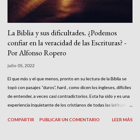
n
t
a
r
La Biblia y sus dificultades. ¿Podemos
i
o
confiar en la veracidad de las Escrituras? -
Por Alfonso Ropero
julio 05, 2022
El que más y el que menos, pronto en su lectura de la Biblia se
topó con pasajes “duros”, hard , como dicen los ingleses, difíciles
de entender, a veces casi contradictorios. Esta ha sido y es una
experiencia inquietante de los cristianos de todas las latitudes y
convicciones y de todos los tiempos. Si a alguien no le ha
COMPARTIR
PUBLICAR UN COMENTARIO
LEER MÁS
ocurrido, el tal es un bendito de Dios. Por Orígenes sabemos
que en su día muchos perdían la fe en los evangelios, como si no
fuesen verdaderos ni escritos inspirados debido a las