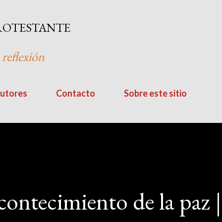
Ir al contenido principal
ROTESTANTE
 reflexión
utores
Contacto
Sobre este sitio
contecimiento de la paz |