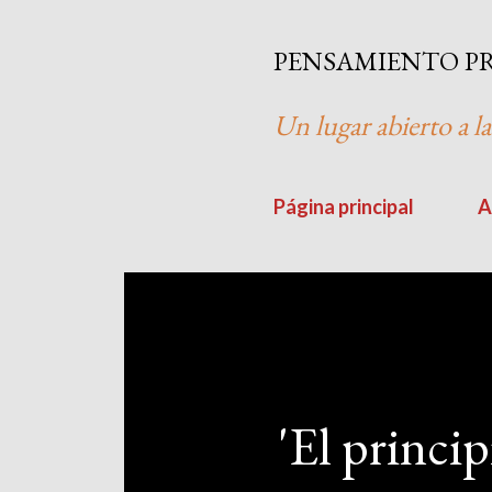
PENSAMIENTO P
Un lugar abierto a la
Página principal
A
'El princip