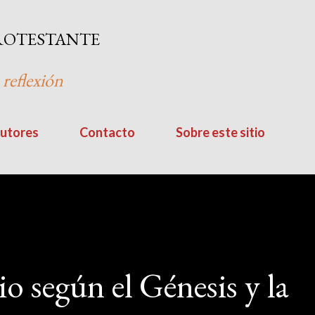
Ir al contenido principal
ROTESTANTE
 reflexión
utores
Contacto
Sobre este sitio
io según el Génesis y la