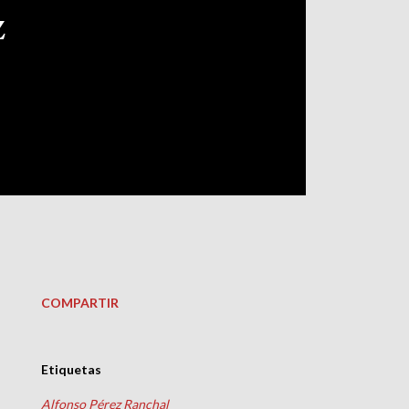
z
COMPARTIR
Etiquetas
Alfonso Pérez Ranchal