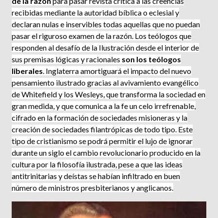
de la razón
para pasar revista crítica a las creen­cias
recibidas mediante la autoridad bí­blica o eclesial y
declaran nulas e in­servibles todas aquellas que no pue­dan
pasar el riguroso examen de la razón. Los teólogos que
responden al desafío de la Ilustración desde el interior de
sus premisas lógicas y racionales
son los teólogos
liberales
. Inglaterra amortiguará el impacto del nuevo
pensamiento ilustrado gracias al avivamiento evangélico
de Whitefield y los Wesleys, que trans­forma la sociedad en
gran medida, y que comunica a la fe un celo irrefre­nable,
cifrado en la formación de sociedades misioneras y la
creación de sociedades filantrópicas de todo tipo. Este
tipo de cristianismo se podrá permitir el lujo de ignorar
durante un siglo el cambio revolucionario producido en la
cultura por la filosofía ilustrada, pese a que las ideas
antitrinitarias y deístas se habían infiltrado en buen
número de ministros pres­biterianos y anglicanos.