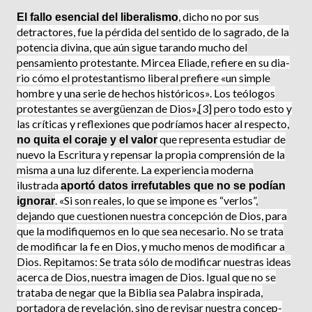
, dicho no por sus
El fallo esencial del liberalismo
detractores, fue la pérdida del sentido de lo sagrado, de la
potencia divina, que aún sigue tarando mucho del
pensamiento prote­stante. Mircea Eliade, refiere en su dia­
rio cómo el protestantismo liberal pre­fiere «un simple
hombre y una serie de hechos históricos». Los teólogos
protes­tantes se avergüenzan de Dios»,[3] pero todo esto y
las críticas y reflexiones que podríamos hacer al respecto,
que representa estudiar de
no quita el coraje y el valor
nuevo la Escritura y repensar la propia comprensión de la
misma a una luz diferente. La experiencia mo­derna
ilustrada
aportó datos irrefutables que no se podían
. «Si son reales, lo que se impone es “verlos”,
ignorar
dejando que cuestionen nuestra concepción de Dios, para
que la modifiquemos en lo que sea necesario. No se trata
de modificar la fe en Dios, y mucho menos de modificar a
Dios. Repitamos: Se trata sólo de modi­ficar nuestras ideas
acerca de Dios, nuestra imagen de Dios. Igual que no se
trataba de negar que la Biblia sea Palabra inspirada,
portadora de revela­ción, sino de revisar nuestra concep­