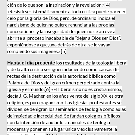
ción de lo que son la inspiración y la revelación.»[4]
«Resistirse sistemática­mente a toda crítica puede parecer
celo por la gloria de Dios, pero, de ordina­rio, indica el
narcisismo de quien no quiere renunciar a las propias
concepciones y la inseguridad de quien no se atreve a
abrirse al proceso inacabable de “dejar a Dios ser Dios”,
exponién­dose a que, una detrás de otra, se le vayan
rompiendo sus imágenes.»[5]
los resultados de la teología liberal
Hasta el día presente
y de la alta crítica se siguen aduciendo como causas di­
rectas de la destrucción de la autori­dad bíblica como
Palabra de Dios y del gran crimen perpetrado contra la
Iglesia y el mundo.[6] «El liberalismo no es cristianismo»,
decía J. G. Machen en los años veinte del siglo XX, es otra
religión, es puro paganismo. Las Iglesias protes­tantes se
dividen, se denigran los se­minarios de teología como aulas
de impiedad e incredulidad. Se fundan colegios bíblicos
con la intención de anular los manuales de teología
moderna y poner en su lugar única y exclusivamente la