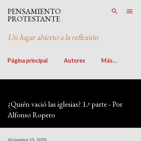
Ir al contenido principal
PENSAMIENTO
PROTESTANTE
Un lugar abierto a la reflexión
Página principal
Autores
Más…
¿Quién vació las iglesias? 1.ª parte - Por
Alfonso Ropero
diciembre 15, 2020