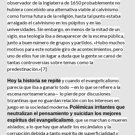
observador de la Inglaterra de 1650 probablemente no
hubiera concebido una alternativa via­ble al calvinismo
como forma futura de la religión, hasta tal punto estaba
arraigado el calvinismo en los púlpitos y en las
universidades. Sin embargo, en menos de la mitad de un
siglo, esa teología iba a desaparecer de la escena pública,
junto a buen número de grupos y partidos. «Hubo muchos
motivos para este notable giro de acontecimientos, pero
uno de ellos fue sin lugar a duda que la gente se cansó de
tantas controversias sobre temas como la
predestinación.»[7]
y cuando el evangelicalismo
Hoy la historia se repite
parecía que iba a ga­narlo todo —en lo que se refiere a la
escena norteamericana— lo pierde por discusiones
bizantinas que no guardan relación con los intereses en
juego en la sociedad moderna.
Polémicas irritantes que
neutralizan el pensamiento y suici­dan los mejores
, que se marchan o mueren
espíritus del evangeli­calismo
aislados; a lo que hay que añadir los escándalos y la
corrupción debida a tanto espíritu de superficialidad y