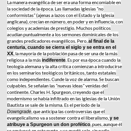
La manera evangé­lica de ser era una forma encomiable en
la sociedad de la época. Las llamadas iglesias “no
conformistas” (ajenas a lazos con el Estado y la Iglesia
anglicana), crecían en número, en poder y en influencia, con
colegios y academias de prestigio. Muchos políticos
acudían puntualmente a los sermones dominicales de los
grandes predicadores evangélicos. Pero,
al final de la
centuria, cuando se cierra el siglo y se entra en el
, la mayoría de la población pasa de ser una de la más
XX
religiosa a la más
. Es por esa época cuando la
indiferente
teología ale­mana y la alta crítica comienzan a intro­ducirse
en los seminarios teológicos británicos, tanto estatales
como indepen­dientes. Cunde la voz de alarma. Se buscan
culpables. Se señalan las “nuevas ideas” venidas del
continente. Charles H. Spurgeon, creyendo que el
modernismo se había infiltrado en las iglesias de la Unión
Bautista se sale de la misma. Es el período de la
, que anticipa las controversias que el
Downgrade
evangelicalismo va a sostener contra el liberalismo,
y se
, pues, aunque él
atribuye a Spurgeon un don profético
se equivocó en este punto, y se quedó solo, sin nadie,