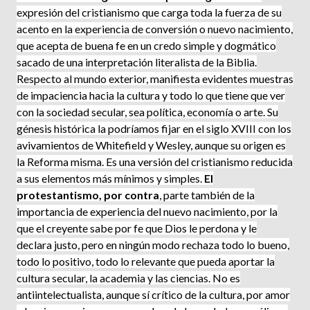
expresión del cristianismo que carga toda la fuerza de su
acento en la experiencia de conversión o nuevo nacimiento,
que acepta de buena fe en un credo simple y dogmático
sacado de una interpretación litera­lista de la Biblia.
Respecto al mundo exterior, manifiesta evi­dentes muestras
de impaciencia hacia la cultura y todo lo que tiene que ver
con la sociedad secular, sea política, economía o arte. Su
génesis histórica la podríamos fijar en el siglo XVIII con los
avivamientos de Whitefield y Wesley, aunque su ori­gen es
la Reforma misma. Es una versión del cristianismo reducida
a sus elementos más mínimos y simples.
El
protestantismo, por contra
, parte también de la
importancia de expe­riencia del nuevo naci­miento, por la
que el cre­yente sabe por fe que Dios le perdona y le
declara justo, pero en ningún modo re­chaza todo lo bueno,
todo lo positivo, todo lo relevante que pueda aportar la
cultura secular, la academia y las ciencias. No es
antiintelectualista, aun­que sí crítico de la cultura, por amor