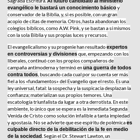
Sagrada Escritura.
Al futuro candidato al ministerio
y
evan­gélico le bastará un conocimiento básico
conservador de la Biblia, y, si es posible, con un gran
acopio de citas de memoria. Otros, hasta abandonan los
colegios bíblicos, como A.W. Pink, y se bastan a sí mismos
con la sola Biblia y sus propias luces y recursos.
El evangelicalismo y su progenie han resultado
ex­pertos
que, empezando con los
en controversias y divisiones
liberales, continuó con los propios compañeros de
campaña antimoderna y terminó en
una guerra de todos
, buscando cada cual por su cuenta ser más
contra todos
fiel a los «fundamentos» del Evangelio que el resto. Es una
ley universal, fatal: la sospecha y la suspi­cacia desplazan la
confianza; materializan sus propios temores. Una
escatología triunfalista da lugar a otra derrotista. En este
ambiente, lo único que se espera es la inmediata Segunda
Venida de Cristo como solu­ción infalible a tanta impiedad
y apostasía. No se advierte que ese espíritu de polémica
es
culpable directo de la debilitación de la fe en medio
. Según el Dr. Stewart Lawton, un
de la sociedad