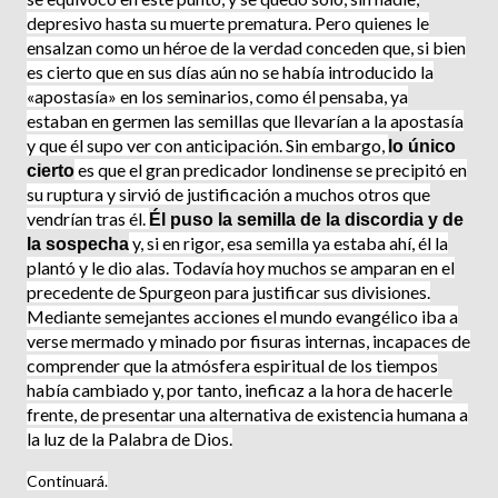
depresivo hasta su muerte prematura. Pero quienes le
ensalzan como un héroe de la verdad conceden que, si bien
es cierto que en sus días aún no se había introducido la
«apostasía» en los seminarios, como él pensaba, ya
estaban en germen las semillas que llevarían a la apostasía
y que él supo ver con anticipación. Sin embargo,
lo único
es que el gran predicador londinense se precipitó en
cierto
su ruptura y sir­vió de justificación a muchos otros que
vendrían tras él.
Él puso la semilla de la discordia y de
y, si en rigor, esa semilla ya estaba ahí, él la
la sospecha
plantó y le dio alas. Todavía hoy muchos se amparan en el
precedente de Spurgeon para justificar sus divisiones.
Mediante semejantes acciones el mundo evangélico iba a
verse mermado y mi­nado por fisuras internas, incapaces de
comprender que la atmósfera espiritual de los tiempos
había cambiado y, por tanto, ineficaz a la hora de hacerle
frente, de presentar una alternativa de existencia humana a
la luz de la Palabra de Dios.
Continuará.