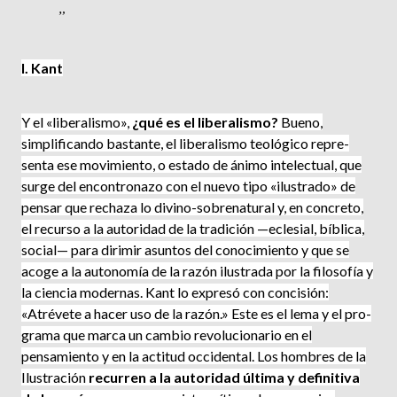
I. Kant
Y el «liberalismo»,
¿qué es el liberalismo?
Bueno,
simplificando bas­tante, el liberalismo teológico repre­
senta ese movimiento, o estado de ánimo intelectual, que
surge del en­contronazo con el nuevo tipo «ilustrado» de
pensar que rechaza lo divino-sobrenatural y, en concreto,
el recurso a la autoridad de la tradición —eclesial, bíblica,
social— para diri­mir asuntos del conocimiento y que se
acoge a la autonomía de la razón ilustrada por la filosofía y
la ciencia modernas. Kant lo expresó con con­cisión:
«Atrévete a hacer uso de la razón.» Este es el lema y el pro­
grama que marca un cambio revolu­cionario en el
pensamiento y en la actitud occidental. Los hombres de la
Ilustración
recurren a la autori­dad última y definitiva