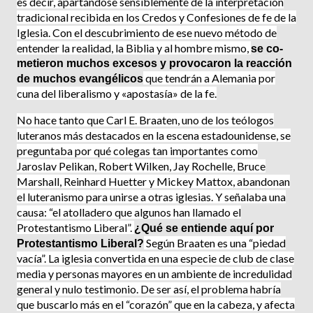
es decir, apartándose sensiblemente de la interpretación
tradicional recibida en los Credos y Confesiones de fe de la
Iglesia. Con el descubrimiento de ese nuevo mé­todo de
entender la realidad, la Biblia y al hombre mismo,
se co­
metieron muchos excesos y provo­caron la reacción
que tendrán a Alemania por
de muchos evan­gélicos
cuna del liberalismo y «apostasía» de la fe.
No hace tanto que Carl E. Braaten, uno de los teólogos
luteranos más destacados en la escena estadounidense, se
preguntaba por qué colegas tan importantes como
Jaroslav Pelikan, Robert Wilken, Jay Rochelle, Bruce
Marshall, Reinhard Huetter y Mickey Mattox, abandonan
el luteranismo para unirse a otras iglesias. Y señalaba una
causa: “el atolladero que algunos han llamado el
Protestantismo Liberal”.
¿Qué se entiende aquí por
Según Braaten es una “piedad
Protestantismo Liberal?
vacía”. La iglesia convertida en una especie de club de clase
media y personas mayores en un ambiente de incredulidad
general y nulo testimonio. De ser así, el problema habría
que buscarlo más en el “corazón” que en la cabeza, y afecta