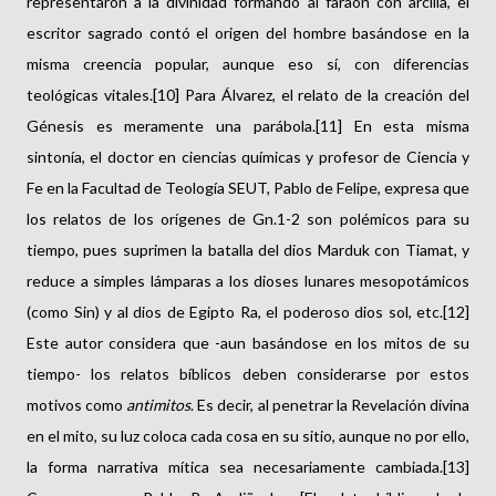
representaron a la divinidad formando al faraón con arcilla, el
escritor sagrado contó el origen del hombre basándose en la
misma creencia popular, aunque eso sí, con diferencias
teológicas vitales.[10] Para Álvarez, el relato de la creación del
Génesis es meramente una parábola.[11] En esta misma
sintonía, el doctor en ciencias químicas y profesor de Ciencia y
Fe en la Facultad de Teología SEUT, Pablo de Felipe, expresa que
los relatos de los orígenes de Gn.1-2 son polémicos para su
tiempo, pues suprimen la batalla del dios Marduk con Tiamat, y
reduce a simples lámparas a los dioses lunares mesopotámicos
(como Sin) y al dios de Egipto Ra, el poderoso dios sol, etc.[12]
Este autor considera que -aun basándose en los mitos de su
tiempo- los relatos bíblicos deben considerarse por estos
motivos como
antimitos
. Es decir, al penetrar la Revelación divina
en el mito, su luz coloca cada cosa en su sitio, aunque no por ello,
la forma narrativa mítica sea necesariamente cambiada.[13]