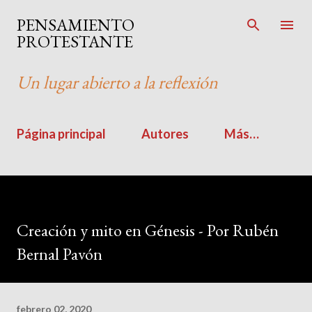
Ir al contenido principal
PENSAMIENTO
PROTESTANTE
Un lugar abierto a la reflexión
Página principal
Autores
Más…
Creación y mito en Génesis - Por Rubén
Bernal Pavón
febrero 02, 2020