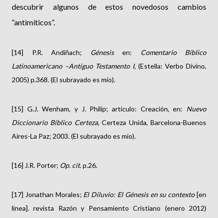
descubrir algunos de estos novedosos cambios
“antimíticos”.
[14] P.R. Andiñach;
Génesis
en:
Comentario Bíblico
Latinoamericano –Antiguo Testamento I,
(Estella: Verbo Divino,
2005) p.368. (El subrayado es mío).
[15] G.J. Wenham, y J. Philip; artículo: Creación, en:
Nuevo
Diccionario Bíblico Certeza,
Certeza Unida, Barcelona-Buenos
Aires-La Paz; 2003. (El subrayado es mío).
[16] J.R. Porter;
Op. cit.
p.26.
[17] Jonathan Morales;
El Diluvio: El Génesis en su contexto
[en
línea]. revista Razón y Pensamiento Cristiano (enero 2012)