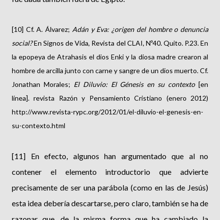
[10] Cf. A. Álvarez;
Adán y Eva: ¿origen del hombre o denuncia
social?
En Signos de Vida, Revista del CLAI, Nº40. Quito. P.23. En
la epopeya de Atrahasis el dios Enki y la diosa madre crearon al
hombre de arcilla junto con carne y sangre de un dios muerto. Cf.
Jonathan Morales;
El Diluvio: El Génesis en su contexto
[en
línea]. revista Razón y Pensamiento Cristiano (enero 2012)
http://www.revista-rypc.org/2012/01/el-diluvio-el-genesis-en-
su-contexto.html
[11] En efecto, algunos han argumentado que al no
contener el elemento introductorio que advierte
precisamente de ser una parábola (como en las de Jesús)
esta idea debería descartarse, pero claro, también se ha de
razonar que, de la misma forma que ha cambiado la