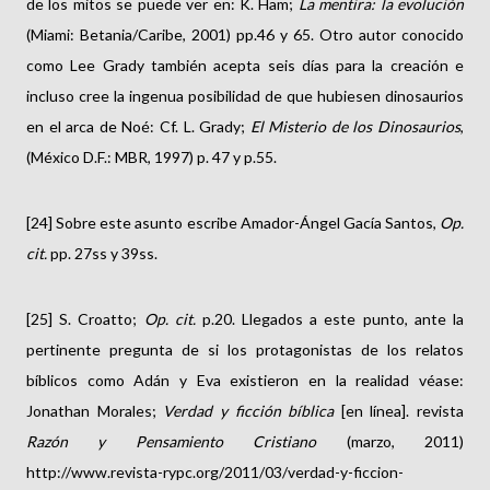
de los mitos se puede ver en: K. Ham;
La mentira: la evolución
(Miami: Betania/Caribe, 2001) pp.46 y 65. Otro autor conocido
como Lee Grady también acepta seis días para la creación e
incluso cree la ingenua posibilidad de que hubiesen dinosaurios
en el arca de Noé: Cf. L. Grady;
El Misterio de los Dinosaurios
,
(México D.F.: MBR, 1997) p. 47 y p.55.
[24] Sobre este asunto escribe Amador-Ángel Gacía Santos,
Op.
cit.
pp. 27ss y 39ss.
[25] S. Croatto;
Op. cit.
p.20. Llegados a este punto, ante la
pertinente pregunta de si los protagonistas de los relatos
bíblicos como Adán y Eva existieron en la realidad véase:
Jonathan Morales;
Verdad y ficción bíblica
[en línea]. revista
Razón y Pensamiento Cristiano
(marzo, 2011)
http://www.revista-rypc.org/2011/03/verdad-y-ficcion-