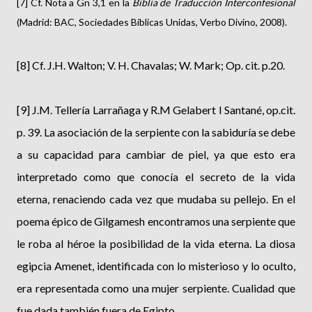
[7] Cf. Nota a Gn 3,1 en la
Biblia de Traducción Interconfesional
(Madrid: BAC, Sociedades Bíblicas Unidas, Verbo Divino, 2008).
[8] Cf. J.H. Walton; V. H. Chavalas; W. Mark; Op. cit. p.20.
[9] J.M. Tellería Larrañaga y R.M Gelabert I Santané, op.cit.
p. 39. La asociación de la serpiente con la sabiduría se debe
a su capacidad para cambiar de piel, ya que esto era
interpretado como que conocía el secreto de la vida
eterna, renaciendo cada vez que mudaba su pellejo. En el
poema épico de Gilgamesh encontramos una serpiente que
le roba al héroe la posibilidad de la vida eterna. La diosa
egipcia Amenet, identificada con lo misterioso y lo oculto,
era representada como una mujer serpiente. Cualidad que
fue dada también fuera de Egipto.