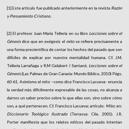
[1] Este artículo fue publicado anteriormente en la revista
Razón
y Pensamiento Cristiano
.
[2] El profesor Juan María Tellería en su libro
Lecciones sobre el
Génesis
dice que en exégesis el
mito
se refiere precisamente a
una forma precientífica de contar los hechos del pasado que son
difíciles de explicar por nuestra mentalidad humana. Cf. J.M.
Tellería Larrañaga y R.M Gelabert I Santané,
Lecciones sobre el
Génesis
(Las Palmas de Gran Canaria: Mundo Bíblico, 2010) Págs.
60-61. Asimismo el mito –como dice Francisco Lacueva- enuncia
la verdad más difícilmente expresable de las cosas, no alcanza a
darnos un saber preciso sobre lo que ellas son, sino sobre cómo
son, a qué pertenecen. Cf. Francisco Lacueva; artículo:
Mito
; en:
Diccionario Teológico Ilustrado
(Terrassa: Clie, 2001). J.R.
Porter manifiesta que los relatos míticos del pasado intentan