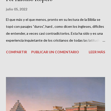
julio 05, 2022
El que más y el que menos, pronto en su lectura de la Biblia se
topó con pasajes “duros”, hard , como dicen los ingleses, difíciles
de entender, a veces casi contradictorios. Esta ha sido y es una
experiencia inquietante de los cristianos de todas las latitudes y
convicciones y de todos los tiempos. Si a alguien no le ha
COMPARTIR
PUBLICAR UN COMENTARIO
LEER MÁS
ocurrido, el tal es un bendito de Dios. Por Orígenes sabemos
que en su día muchos perdían la fe en los evangelios, como si no
fuesen verdaderos ni escritos inspirados debido a las
discrepancias que encontraban entre el Evangelio de Juan y los
Sinópticos [1] . Justino en su diálogo con el judío Trifón nos
cuenta que este pretendía ponerle en un aprieto al propósito de
las contradicciones de la Biblia, a las que Justino solo podía
responder: Jamás me atreveré a pensar, ni a decir que las
Escrituras presentan contradicciones entre sí; y si alguna