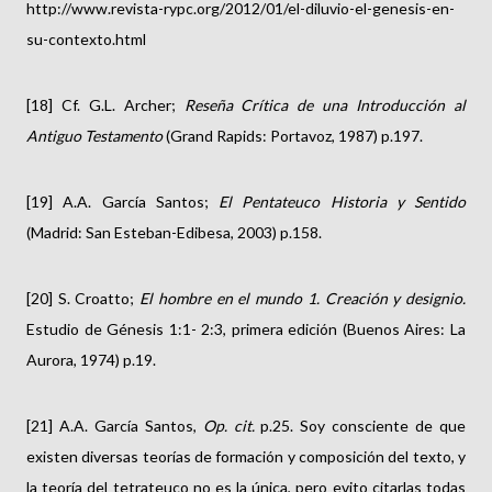
http://www.revista-rypc.org/2012/01/el-diluvio-el-genesis-en-
su-contexto.html
[18] Cf. G.L. Archer;
Reseña Crítica de una Introducción al
Antiguo Testamento
(Grand Rapids: Portavoz, 1987) p.197.
[19] A.A. García Santos;
El Pentateuco Historia y Sentido
(Madrid: San Esteban-Edibesa, 2003) p.158.
[20] S. Croatto;
El hombre en el mundo 1. Creación y designio.
Estudio de Génesis 1:1- 2:3, primera edición (Buenos Aires: La
Aurora, 1974) p.19.
[21] A.A. García Santos,
Op. cit.
p.25. Soy consciente de que
existen diversas teorías de formación y composición del texto, y
la teoría del tetrateuco no es la única, pero evito citarlas todas