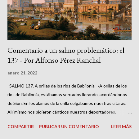
Escritura me pareciera tal, más bien confesaré que no entiendo
su significado y trataré de convencer a todos aquel...
Comentario a un salmo problemático: el
137 - Por Alfonso Pérez Ranchal
enero 21, 2022
SALMO 137. A orillas de los ríos de Babilonia «A orillas de los
ríos de Babilonia, estábamos sentados llorando, acordándonos
de Sión. En los álamos de la orilla colgábamos nuestras cítaras.
Allí mismo nos pidieron cánticos nuestros deportadores,
nuestros raptores alegría: "¡Cantad para nosotros un canto de
COMPARTIR
PUBLICAR UN COMENTARIO
LEER MÁS
Sión!". ¿Cómo podríamos cantar un canto de Yahvé en un país
extranjero? ¡Si me olvido de ti, Jerusalén, que se me seque la